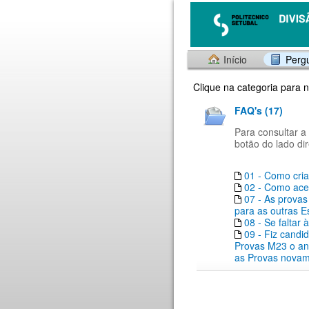
Início
Perg
Clique na categoria para 
FAQ's (17)
Para consultar a
botão do lado di
01 - Como cri
02 - Como aced
07 - As prova
para as outras E
08 - Se faltar
09 - Fiz candi
Provas M23 o an
as Provas novam