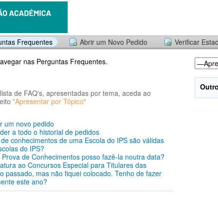
untas Frequentes
Abrir um Novo Pedido
Verificar Est
navegar nas Perguntas Frequentes.
Outr
 lista de FAQ's, apresentadas por tema, aceda ao
reito
"Apresentar por Tópico"
ar um novo pedido
er a todo o historial de pedidos
s de conhecimentos de uma Escola do IPS são válidas
scolas do IPS?
 à Prova de Conhecimentos posso fazê-la noutra data?
datura ao Concursos Especial para Titulares das
o passado, mas não fiquei colocado. Tenho de fazer
ente este ano?